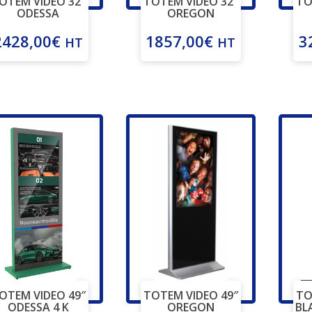
OTEM VIDEO 32″
TOTEM VIDEO 32″
TO
ODESSA
OREGON
2428,00
€
1857,00
€
3
HT
HT
OTEM VIDEO 49″
TOTEM VIDEO 49″
TO
ODESSA 4 K
OREGON
BL