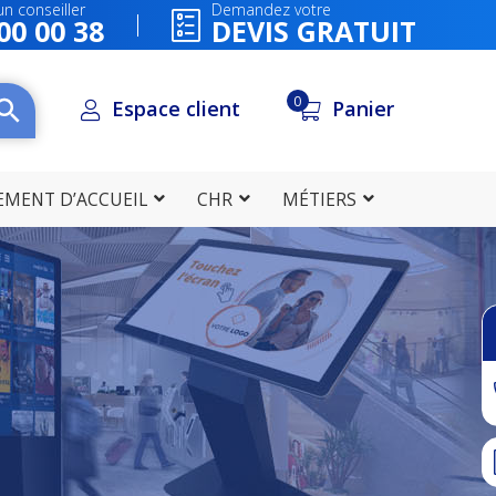
n conseiller
Demandez votre
00 00 38
DEVIS GRATUIT
0
Espace client
Panier
EMENT D’ACCUEIL
CHR
MÉTIERS
Besoin d'informati
Appelez-nous a
05 49 00 00 
DEVIS GRATUIT