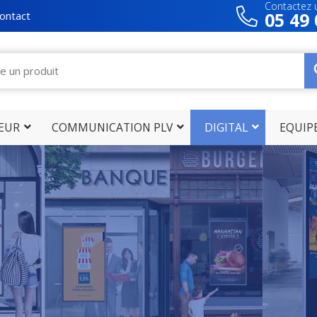
Contactez u
05 49 
ontact
IEUR
COMMUNICATION PLV
DIGITAL
EQUIP