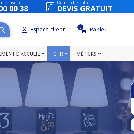
n conseiller
Demandez votre
00 00 38
DEVIS GRATUIT
0
Espace client
Panier
EMENT D’ACCUEIL
CHR
MÉTIERS
Besoin d'informat
Appelez-nous 
05 49 00 00
DEVIS GRATUI