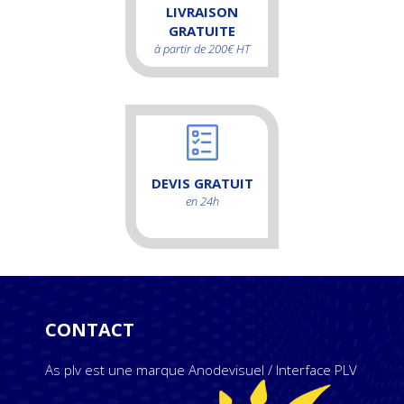
LIVRAISON
GRATUITE
à partir de 200€ HT
DEVIS GRATUIT
en 24h
CONTACT
As plv est une marque Anodevisuel / Interface PLV